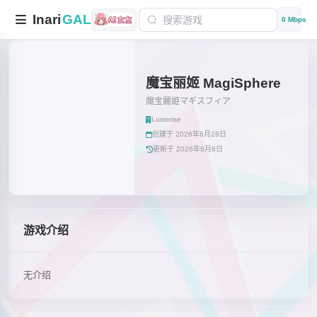
Inari
GAL
0 Mbps
魔宝丽姬 MagiSphere
魔宝麗姫マギスフィア
Lusterise
创建于 2026年6月28日
更新于 2026年8月8日
游戏介绍
无介绍