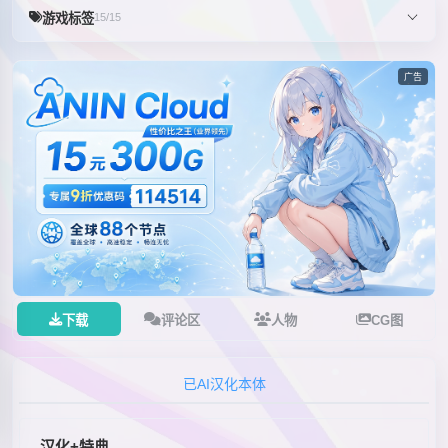
游戏标签
15/15
广告
下载
评论区
人物
CG图
已AI汉化本体
汉化+特典