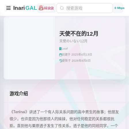
Inari
GAL
0 Mbps
天使不在的12月
天使のいない12月
Leaf
创建于 2025年4月13日
更新于 2026年8月6日
游戏介绍
《TenInai》讲述了一个有人际关系问题的高中男生的故事；他朋友
很少，也许是因为他那烦人的妹妹，他对任何稳定的关系都很抗
拒。直到他与栗原透子发生了性关系。透子是他的同班同学，一个