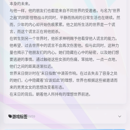
本身的未来。
与他一样，他的朋友们也都是来自不同世界的受邀者。与名为“世界
之敌”的阴影怪物战斗的同时，平静而热闹的日常生活也在继续。然
而，少年的内心却开始伤痕累累。他之前所生活的世界是一个谎
言，而这个谎言正在将他扼杀。
在转生到另一个世界时，他祈求神明赐予他看穿他人谎言的能力。
他希望，过去世界中的谎言不会再次伤害他。但与此同时，这种力
量也揭示了他朋友们的内心。她们隐藏在心中的秘密，以及她们想
要逃避的事情。通过触碰这些女孩的伤痛，笨拙地，一点一点地，
他们之间的距离逐渐拉近。
世界末日倒计时在“末日指数”中滴答作响。在过去失去了容身之处
的她们，心中隐藏着“应该如此”的理想，世界也根据这些被邀请而
来的男男女女的思想改变着形态。
在末日的背后。朝着他人所持有的理想世界前进。
游戏标签
59/59