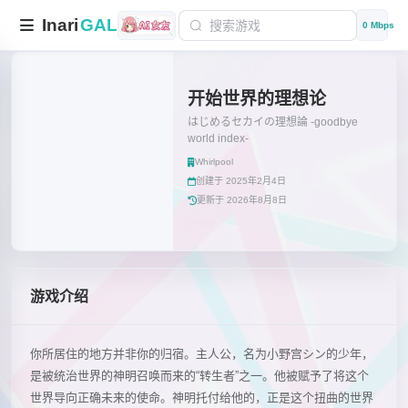
Inari
GAL
0 Mbps
开始世界的理想论
はじめるセカイの理想論 -goodbye
world index-
Whirlpool
创建于 2025年2月4日
更新于 2026年8月8日
游戏介绍
你所居住的地方并非你的归宿。主人公，名为小野宫シン的少年，
是被统治世界的神明召唤而来的“转生者”之一。他被赋予了将这个
世界导向正确未来的使命。神明托付给他的，正是这个扭曲的世界