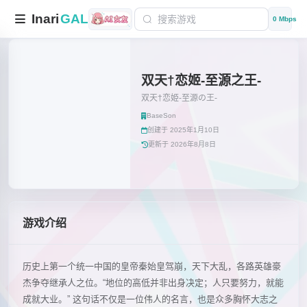
Inari
GAL
0 Mbps
双天†恋姬-至源之王-
双天†恋姫‐至源の王‐
BaseSon
创建于 2025年1月10日
更新于 2026年8月8日
游戏介绍
历史上第一个统一中国的皇帝秦始皇驾崩，天下大乱，各路英雄豪
杰争夺继承人之位。“地位的高低并非出身决定；人只要努力，就能
成就大业。” 这句话不仅是一位伟人的名言，也是众多胸怀大志之