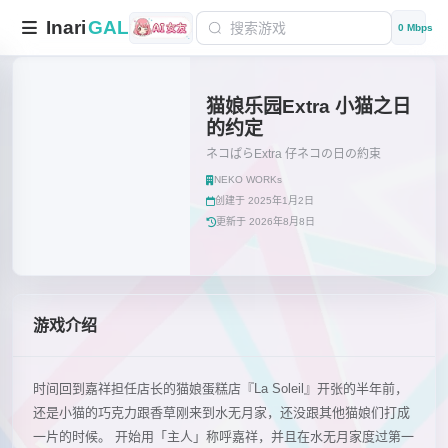
Inari
GAL
0 Mbps
猫娘乐园Extra 小猫之日
的约定
ネコぱらExtra 仔ネコの日の約束
NEKO WORKs
创建于 2025年1月2日
更新于 2026年8月8日
游戏介绍
时间回到嘉祥担任店长的猫娘蛋糕店『La Soleil』开张的半年前，
还是小猫的巧克力跟香草刚来到水无月家，还没跟其他猫娘们打成
一片的时候。 开始用「主人」称呼嘉祥，并且在水无月家度过第一