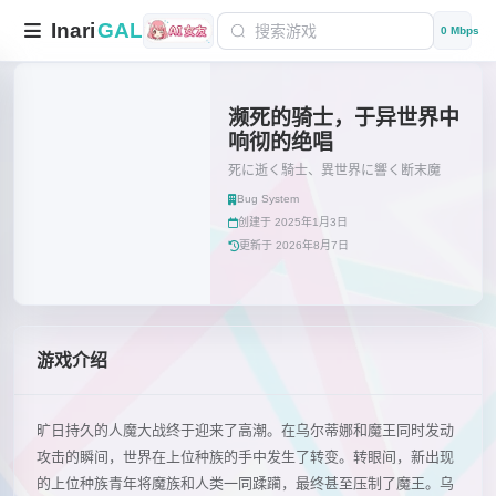
Inari
GAL
0 Mbps
濒死的骑士，于异世界中
响彻的绝唱
死に逝く騎士、異世界に響く断末魔
Bug System
创建于 2025年1月3日
更新于 2026年8月7日
游戏介绍
旷日持久的人魔大战终于迎来了高潮。在乌尔蒂娜和魔王同时发动
攻击的瞬间，世界在上位种族的手中发生了转变。转眼间，新出现
的上位种族青年将魔族和人类一同蹂躏，最终甚至压制了魔王。乌