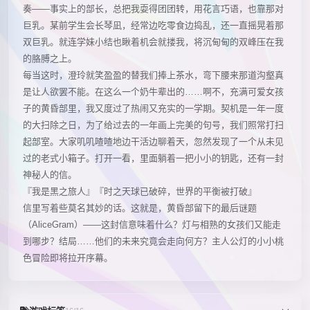
奏——事实上的部长，总把我耍得团团转，用花言巧语，也靠那对
巨乳。某前学生会长琴凪，经常边吃零食边捣乱，还一直摇晃着那
双巨乳。就连学妹小结也瞅着机会就搂我，将沉甸甸的双峰压在我
的胳膊之上。
每当这时，澄玲就笑盈盈的替我们捧上茶水，弯下腰来那道沟壑真
是让人欲罢不能。在这么一个奶牛辈出的……啊不，充满可爱女孩
子的黄昏部里，我又度过了热闹又充实的一学期。契机是一年一度
的大扫除之日，为了给过去的一年画上完美的句号，我们照常打扫
起部室。大家叽叽喳喳地边干活边聊着天，忽然发现了一个从未见
过的老式小箱子。打开一看，里面躺着一把小小的钥匙，还有一封
神秘人的信。
『我是黑之旅人』『时之天球已破碎，世界的平衡被打破』
信里写着些莫名其妙的话。这就是，黄昏部留下的最后谜题
（AliceGram）——这封信意味着什么？灯与相熟的女孩们又能走
到哪步？结局……他们的未来究竟会走向何方？主人公灯的小小桃
色冒险即将拉开序幕。