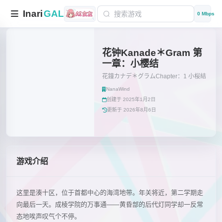
Inari
GAL
0 Mbps
花钟Kanade＊Gram 第
一章：小樱结
花鐘カナデ＊グラムChapter：1 小桜結
NanaWind
创建于 2025年1月2日
更新于 2026年8月6日
游戏介绍
这里是湊十区，位于首都中心的海湾地带。年关将近，第二学期走
向最后一天。成棱学院的万事通——黄昏部的后代灯同学却一反常
态地唉声叹气个不停。