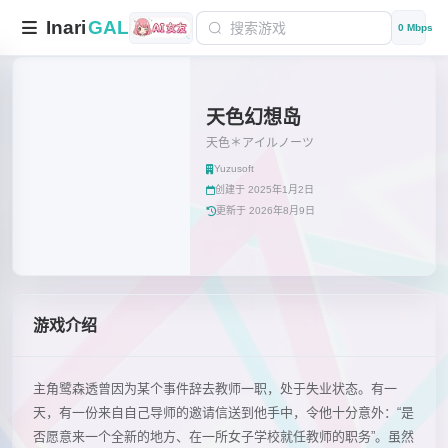
Inari
GAL
0 Mbps
天色幻想岛
天色＊アイルノーツ
Yuzusoft
创建于 2025年1月2日
更新于 2026年8月9日
游戏介绍
主角鹭森透曾因为某个事件辞去教师一职，处于失业状态。有一
天，有一份来自自己导师的邀请信送到他手中，令他十分意外：“是
否愿意来一个全新的地方、在一所女子学校就任教师的职务”。虽然