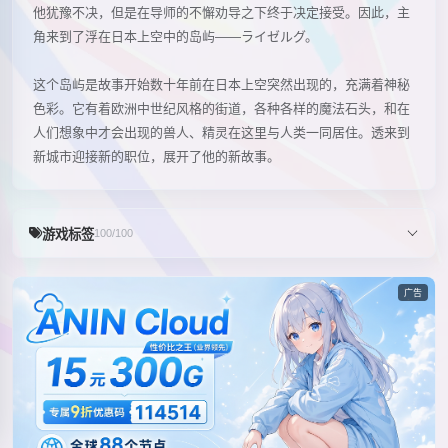
他犹豫不决，但是在导师的不懈劝导之下终于决定接受。因此，主
角来到了浮在日本上空中的岛屿——ライゼルグ。
这个岛屿是故事开始数十年前在日本上空突然出现的，充满着神秘
色彩。它有着欧洲中世纪风格的街道，各种各样的魔法石头，和在
人们想象中才会出现的兽人、精灵在这里与人类一同居住。透来到
新城市迎接新的职位，展开了他的新故事。
游戏标签
100/100
广告