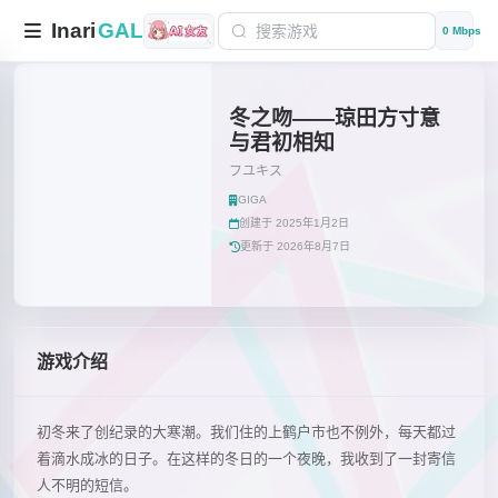
Inari
GAL
0 Mbps
冬之吻——琼田方寸意
与君初相知
フユキス
GIGA
创建于 2025年1月2日
更新于 2026年8月7日
游戏介绍
初冬来了创纪录的大寒潮。我们住的上鹤户市也不例外，每天都过
着滴水成冰的日子。在这样的冬日的一个夜晚，我收到了一封寄信
人不明的短信。