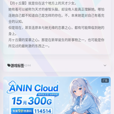
【月ヶ丘蘭】就是住在这个地方上的天才少女。
她有着可以被称为天才的睿智头脑，却没有人能真正理解她。哪怕
连她自己都不知道自己是怎样的存在。不，本来她是对自己有着完
全的认知。
但是现在，甚至连原本与她无缘的恋慕之心，都有可能降临到她的
身上。
月ヶ丘蘭的爱慕之心。那是在新翠诞生的新事物之一，也可能是你
所见过的最刺激的东西之一。
游戏标签
42/44
广告