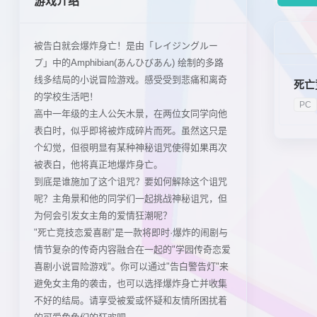
游戏介绍
被告白就会爆炸身亡！是由「レイジングルー
プ」中的Amphibian(あんひびあん) 绘制的多路
线多结局的小说冒险游戏。感受受到悲痛和离奇
死亡
的学校生活吧！
PC
高中一年级的主人公矢木景，在两位女同学向他
表白时，似乎即将被炸成碎片而死。虽然这只是
个幻觉，但很明显有某种神秘诅咒使得如果再次
被表白，他将真正地爆炸身亡。
到底是谁施加了这个诅咒？要如何解除这个诅咒
呢？主角景和他的同学们一起挑战神秘诅咒，但
为何会引发女主角的爱情狂潮呢？
"死亡竞技恋爱喜剧"是一款将即时·爆炸的闹剧与
情节复杂的传奇内容融合在一起的"学园传奇恋爱
喜剧小说冒险游戏"。你可以通过"告白警告灯"来
避免女主角的袭击，也可以选择爆炸身亡并收集
不好的结局。请享受被爱或怀疑和友情所困扰着