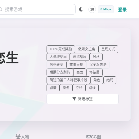
登录
18
0 Mbps
100%完成奖励
傲娇女主角
呈现方式
炸恋生
大量坏结局
恶搞结局
风格
风格转变
故事呈现
汉字双关语
后期分支剧情
画面
坏结局
简短的第三人称叙事片段
角色
结局
剧情
类型
立绘
路线
男性主人公
内置攻略
女主角
筛选标签
女主角特质
七个以上结局
其他元素
三角恋
少量事件CG
设计
提示角
唯一真结局
文本显示
喜剧
戏仿
悬疑
血肉模糊
依个性分类的女主角
有剧情的坏结局
有立绘的主角
人物
CG图