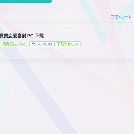
已汉化本体
竞赛恋爱喜剧 PC 下载
病毒扫描:0/921
大小:740.2M
下载次数:124