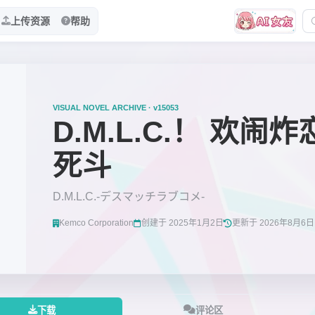
上传资源
帮助
VISUAL NOVEL ARCHIVE · v15053
D.M.L.C.！ 欢闹
死斗
D.M.L.C.-デスマッチラブコメ-
Kemco Corporation
创建于 2025年1月2日
更新于 2026年8月6日
下载
评论区