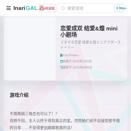
Inari
GAL
0 Mbps
恋爱成双 结爱&煌 mini
小剧场
フタマタ恋愛 結愛＆煌ミニアフタース
トーリー
ASa Project
创建于 2025年1月2日
更新于 2026年8月8日
游戏介绍
不用再搞三角恋也可以了！？
百转千回，主人公终于得到真正的爱。然而她们却不会接受那平稳
的日常……不变得更加卿卿我我的话！