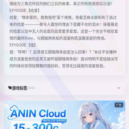
描绘为三角恋所扰的她们之后的故事，真正的你侬我侬后日谈！
EPISODE【结爱】
结爱：“喂亲爱的，救救我吧”某个夜晚，抱着芝麻太郎和布丁逃过
来的结爱————那令人震惊的理由下是藏不住的泪水！接着暴走
的结爱以目中无人的态度向凪青要求爱爱。这是一个完全不相信爱
情的最终Boss，与脚踏两条船的混蛋构筑温馨家庭的物语。
EPISODE【煌】
煌：“呼啊！？凪青君又脚踏两条船是怎么回事！？”本应平安播种
成为混蛋爸爸的凪青又被怀疑脚踏两条船！面对明明不是轻描淡写
的时候却显得轻飘飘的煌妈妈，变得无比疑惑的混蛋爸爸。
游戏标签
14/14
广告