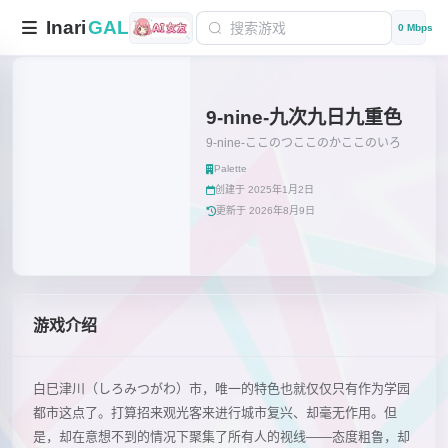
Inari
GAL
0 Mbps
9-nine-九次九日九重色
9-nine-ここのつここのかここのいろ
Palette
创建于 2025年1月2日
更新于 2026年8月9日
游戏介绍
白巳津川（しろみつがわ）市，唯一的特色也就仅仅只有作为学园
都市这点了。打算招来观光客来进行城市复兴、却毫无作用。但
是，却在意想不到的情况下聚集了所有人的视线——态度粗鲁，却