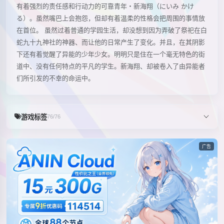
有着强烈的责任感和行动力的可靠青年・新海翔（にいみ かけ
る）。虽然嘴巴上会抱怨，但却有着温柔的性格会把周围的事情放
在首位。 虽然过着普通的学园生活，却没想到因为弄破了祭祀在白
蛇九十九神社的神器、而让他的日常产生了变化。并且，在其阴影
下还有着觉醒了异能的少年少女。明明只是住在一个毫无特色的街
道中、没有任何特点的平凡的学生。新海翔、却被卷入了由异能者
们所引发的不幸的命运中。
游戏标签
76/76
广告