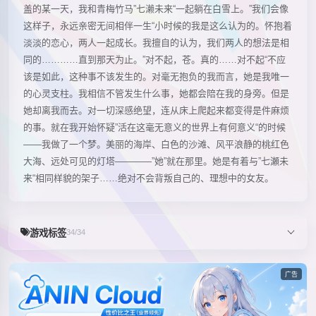
盖的某一天，我和青梅竹马”七濑未来“一起躺在白雪上。”我们会像
这样子，永远亲密无间相伴一生“小时候的我是这么认为的。怀抱着
淡淡的恋心，两人一起成长。我擅自的认为，我们两人的想法是相
同的…………直到那天为止。”对不起，苍。真的……对不起“不应
该是如此，这种事不该发生的。对毫无抱负的我而言，她是我唯一
的心灵支柱。我相信不管发生什么事，她都会陪在我的身旁。但是
她却离我而去。对一切深感绝望，连从床上爬起来都变得是件麻烦
的事。就在我开始怀疑”活在这毫无意义的世界上有何意义“的时候
――我做了一个梦。美丽的海岸、白色的沙滩、风平浪静的桃红色
大海、远处可见的灯塔――――”她”就在那里。她是有着与”七瀬未
来“相同样貌的架子……绝对不会背叛自己的、理想中的女友。
游戏标签
34/34
广告