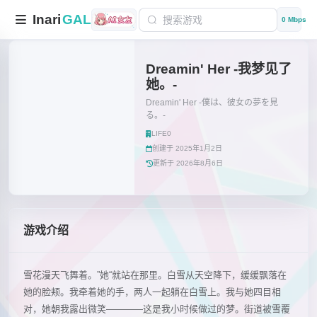
Inari
GAL
0 Mbps
Dreamin' Her -我梦见了
她。-
Dreamin' Her -僕は、彼女の夢を見
る。-
LIFE0
创建于 2025年1月2日
更新于 2026年8月6日
游戏介绍
雪花漫天飞舞着。”她“就站在那里。白雪从天空降下，缓缓飘落在
她的脸颊。我牵着她的手，两人一起躺在白雪上。我与她四目相
对，她朝我露出微笑――――这是我小时候做过的梦。街道被雪覆