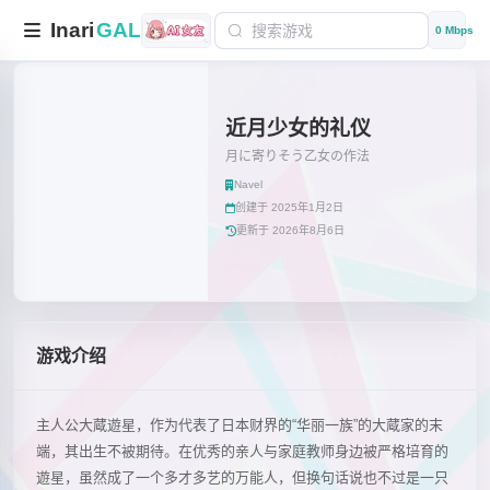
Inari
GAL
0 Mbps
近月少女的礼仪
月に寄りそう乙女の作法
Navel
创建于 2025年1月2日
更新于 2026年8月6日
游戏介绍
主人公大蔵遊星，作为代表了日本财界的“华丽一族”的大蔵家的末
端，其出生不被期待。在优秀的亲人与家庭教师身边被严格培育的
遊星，虽然成了一个多才多艺的万能人，但换句话说也不过是一只