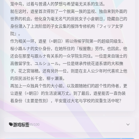
笼中鸟，过着与普通人的梦想与希望毫无关系的生活。
就在这时，遊星首次得到了一个脱离一族的监视、独自来到外面的
世界的机会。他化身为毫无名气的庶民女子小倉朝日，隐藏自己的
身份潜入了上流阶层的子女云集的服饰专修机构『フィリア女学
院』。
作为相关一环，遊星（=朝日）将以侍候学院第一的超级同级生、
桜小路ルナ的女仆身份，在她所住的『桜屋敷』劳作。也因此，他
还会在那里与跟ルナ有关系的一众学院生同住。一位是来自瑞士的
高傲留学生、ユルシュール。一位是继承传统花道系谱的大和撫
子、花之宮瑞穂。还有另外一位，则是在主人公少年时代喜欢上他
的庶民派社长千金、柳ヶ瀬湊。
再加上一众独具个性的大小姐，以及跟随她们的超个性的侍者，更
让遊星（=朝日）的生活波澜万丈。到了最后，遊星能否一直伪装
着身份（主要是性別），平安度过大宅与学校的双重生活中呢？
游戏标签
95/100