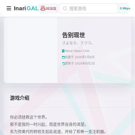
Inari
GAL
0 Mbps
告别现世
さよなら、うつつ。
Hitsuji Ojisan Club
创建于 2026年7月8日
更新于 2026年8月2日
游戏介绍
你必须拯救这个世界。
那不是我的一时兴起，而是世界自身的渴望。
名为弥美代的转校生如此说道，并给了和希一支注射器。