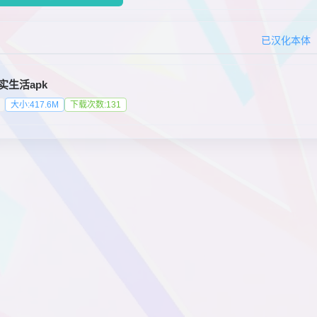
已汉化本体
实生活apk
大小:417.6M
下载次数:131