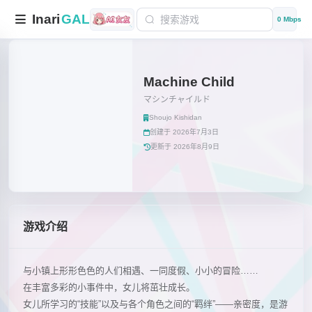
Inari
GAL
0 Mbps
Machine Child
マシンチャイルド
Shoujo Kishidan
创建于 2026年7月3日
更新于 2026年8月9日
游戏介绍
与小镇上形形色色的人们相遇、一同度假、小小的冒险……
在丰富多彩的小事件中，女儿将茁壮成长。
女儿所学习的“技能”以及与各个角色之间的“羁绊”——亲密度，是游