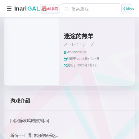
Inari
GAL
0 Mbps
迷途的羔羊
ストレイ・シープ
MOONSTONE
创建于 2026年6月27日
更新于 2026年8月7日
游戏介绍
[b]寂静哀鸣的颤抖[/b]
新宿──世界顶级的娱乐区。