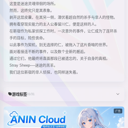
这里是迷途灵魂徘徊的场所。
然而，这终究只是其表象。
剥开这层皮囊，在其另一侧，潜伏着超自然的杀手与非人的怪物。
拥有看穿现实能力的主人公春留川仁，便是这样的人。
在新宿作为私家侦探工作时，一次意外的事件，让仁成为了连环杀
手的目标，险些丧命。
以此事件为契机，别无选择的仁，被拖入了这片昏暗的世界。
面对着接连不断的事件，以及数个全新的邂逅。
通过它们，他最终将直面那段已被遗忘的，关于自身的真相。
Stray Sheep──迷途的羔羊。
我们这位新宿的非人侦探，也同样迷失着。
游戏标签
31/31
广告