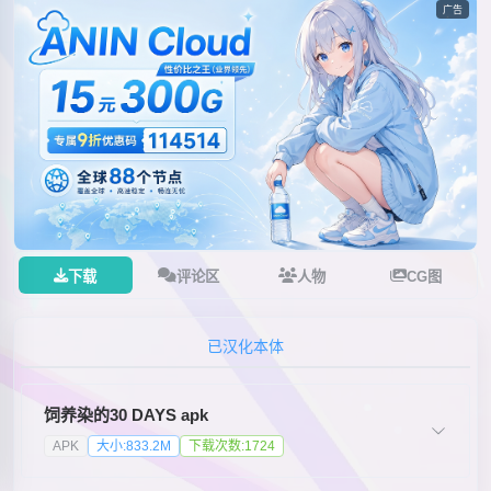
广告
下载
评论区
人物
CG图
已汉化本体
饲养染的30 DAYS apk
APK
大小:833.2M
下载次数:1724