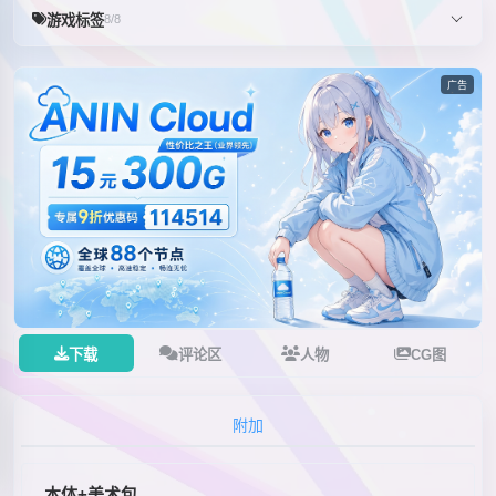
游戏标签
8/8
广告
下载
评论区
人物
CG图
附加
本体+美术包