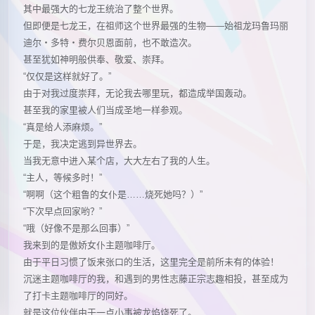
其中最强大的七龙王统治了整个世界。
但即便是七龙王，在祖师这个世界最强的生物——始祖龙玛鲁玛丽
迪尔・多特・费尔贝恩面前，也不敢造次。
甚至犹如神明般供奉、敬爱、崇拜。
“仅仅是这样就好了。”
由于对我过度崇拜，无论我去哪里玩，都造成举国轰动。
甚至我的家里被人们当成圣地一样参观。
“真是给人添麻烦。”
于是，我决定逃到异世界去。
当我无意中进入某个店，大大左右了我的人生。
“主人，等候多时！”
“啊啊（这个粗鲁的女仆是……烧死她吗？）”
“下次早点回家哟？”
“哦（好像不是那么回事）”
我来到的是傲娇女仆主题咖啡厅。
由于平日习惯了饭来张口的生活，这里完全是前所未有的体验！
沉迷主题咖啡厅的我，和遇到的男性志藤正宗志趣相投，甚至成为
了打卡主题咖啡厅的同好。
就是这位伙伴由于一点小事被龙焰烧死了。