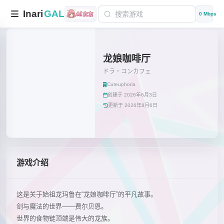
Inari
GAL
0 Mbps
龙娘咖啡厅
ドラ・コンカフェ
Cuteuphoria
创建于 2026年6月3日
更新于 2026年8月6日
游戏介绍
这是关于始祖龙玛鲁在“龙娘咖啡厅”的平凡故事。
剑与魔法的世界——费尔贝恩。
世界的食物链顶端是伟大的龙族。