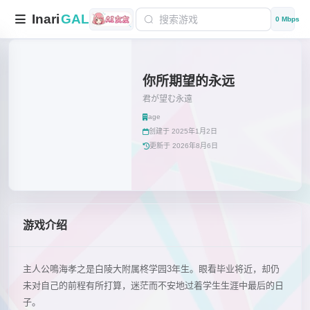
Inari
GAL
0 Mbps
你所期望的永远
君が望む永遠
age
创建于 2025年1月2日
更新于 2026年8月6日
游戏介绍
主人公鳴海孝之是白陵大附属柊学园3年生。眼看毕业将近，却仍
未对自己的前程有所打算，迷茫而不安地过着学生生涯中最后的日
子。