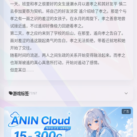
一天，班里和孝之很要好的女生速瀬水月以邀孝之和其好友平 慎二
去参加夏祭为契机，将自己的好友涼宮 遙介绍给了孝之。那是个与
孝之有一面之识的羞涩的女孩子。在水月的周旋下，孝之善意地尝
试接近遙，不过遙却好像极力回避着孝之。
第二天，孝之应约来到了学校的后山，在那里，遙向孝之告白了。
面对羞涩的遙这鼓起勇气的告白，孝之无法拒绝，带着迁就地和她
开始了交往。
随着时间的流逝，两人之间生疏的关系开始变得融洽起来。而孝之
也渐渐被遙的真心真意所打动，开始对遙动了感情。
但是某日……
游戏标签
77/97
广告