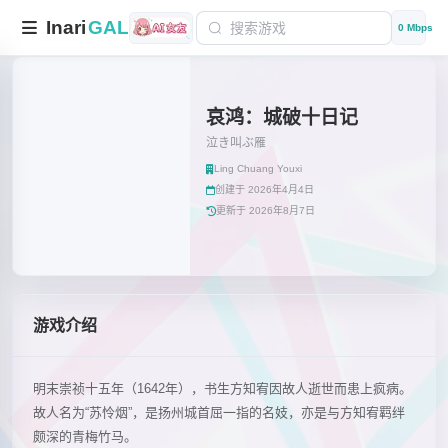
Inari
GAL
0 Mbps
哀鸿：城破十日记
泣き叫ぶ雁
Ling Chuang Youxi
创建于 2026年4月4日
更新于 2026年8月7日
游戏介绍
明末崇祯十五年（1642年），书生方知宥因故人逝世而患上疯病。
故人名为“苏怜烟”，是扬州城首屈一指的名妓，亦是与方知宥羁绊
颇深的青梅竹马。