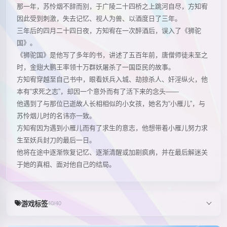
那一年，苏怜烟不辞而别，于广陵二十四桥之上跳河自尽，方知宥
因此受到刺激，失去记忆、视人为兽、以酒度日了三年。
三年后的四月二十四日夜，方知宥在一次醉酒后，误入了《狮驼
国》。
《狮驼国》是他写了多年的书，讲述了五百年前，唐僧师徒未至之
时，金翅大鹏王率领十万群妖屠杀了一国臣民的故事。
方知宥穿越至自己书中，眼看妖兵入城、劫掠杀人、奸淫纵火，他
本有“求死之志”，却因一个意外而有了活下来的念头——
他遇到了与那位已逝故人长相相似的小女孩，她名为“小雁儿”，与
苏怜烟儿时的名讳亦一致。
方知宥因为遇到小雁儿而有了求生的意志，他想带着小雁儿努力求
生至妖兵封刀的最后一日。
他将在途中逐渐恢复记忆、逐渐清醒或加剧疯病，并在最后解迷关
于她的真相、面对他自己的结局。
游戏标签
40/40