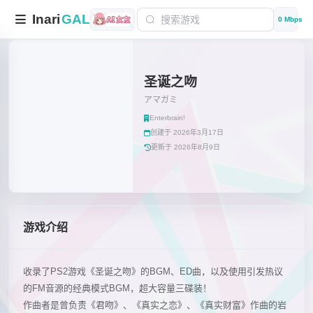
Inari
GAL
0 Mbps
圣诞之吻
アマガミ
Enterbrain!
创建于 2026年3月17日
更新于 2026年8月9日
游戏介绍
收录了PS2游戏《圣诞之吻》的BGM、ED曲，以及使用引发热议
的FM音源的经典模式BGM，超大容量三碟装！
作曲者是曾负责《君吻》、《真实之恋》、《真实财富》作曲的岩