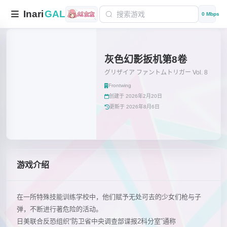
Inari
GAL
0 Mbps
灰色幻影扳机第8卷
グリザイア ファントムトリガー Vol. 8
Frontwing
创建于 2026年2月20日
更新于 2026年8月6日
游戏介绍
在一所特殊技能训练学校中，他们赋予无处可去的少女们枪与子
弹，不断进行著危险的活动。
日美联合反恐组织“防卫省中央调查部谍报2科分室”通称