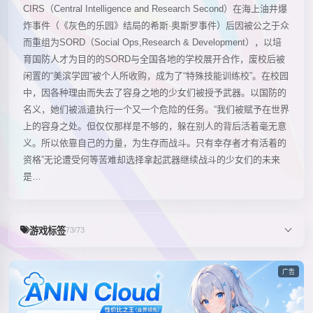
CIRS（Central Intelligence and Research Second）在海上油井爆
炸事件（《灰色的乐园》结局的希斯·奥斯罗事件）后因被公之于众
而重组为SORD（Social Ops,Research & Development），以培
育国防人才为目的的SORD与全国各地的学校展开合作，废校后被
闲置的“美滨学园”被个人所收购，成为了“特殊技能训练校”。在校园
中，因各种理由而失去了容身之地的少女们被授予武器。以国防的
名义，她们被派遣执行一个又一个危险的任务。“我们被赋予在世界
上的容身之处。但仅仅那样是不够的，躲在别人的背后活着毫无意
义。所以依靠自己的力量，为生存而战斗。只有幸存者才有活着的
资格”无论遭受何等苦难却选择拿起武器继续战斗的少女们的未来
是…
游戏标签
73/73
广告