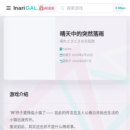
Inari
GAL
0 Mbps
晴天中的突然落雨
晴れときどきお天気雨
Palette
创建于 2026年2月18日
更新于 2026年8月7日
游戏介绍
“神”终于要降临小镇了—— 如此的传言在主人公春日井祐也生活的
小镇迅速传开。
虽说如此，其实这也并不是什么稀奇事。