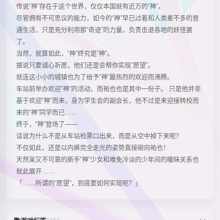
传说“神”存在于这个世界，仅仅本国就有近万的“神”。
尽管拥有不可思议的能力，如今的“神”早已过着和人类差不多的普
通生活，只是充分利用那“奇迹”的力量，负责击退各地的妖怪罢
了。
当然，就算如此，“神”终究是“神”。
据说只要诚心祈愿，他们还是会帮你实现“愿望”。
就连这小小的城镇也为了给予“神”最热烈的欢迎而沸腾。
车站前举办欢迎“神”的活动，而祐也也是其中一份子。 只是他并非
基于欢迎“神”而来，身为学生会的副会长，他不过是来迎接转校而
来的“神”同学而已……
终于，“神”登场了——
话说为什么不是从车站检票口出来，而是从空中掉下来呢？
不仅如此，还是以内裤完全走光的姿势直接砸向祐也！
天然呆又不可靠的新手“神”少女和难免冷淡的少年间的暧昧关系也
就此展开……
「……所谓的“愿望”，到底要如何实现呢？」