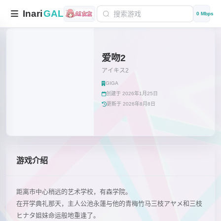
Inari
GAL
0 Mbps
爱吻2
アイキス2
GIGA
创建于 2026年1月25日
更新于 2026年8月8日
游戏介绍
距离市中心稍远的艺术学校，有森学院。
在开学典礼那天，主人公池永蓮与他的青梅竹马三枝アヤメ和三枝
ヒナタ姐妹命运般地重逢了。