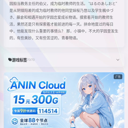
园担当教务主任的伯父，成为临时教师的生活。 “はるのあしおと”
是从阴错阳差的成为临时教师的他同堂妹桜乃悠以及学生楓ゆづ
き、藤倉和相遇开始的学园恋爱成长物语。摸索着开始的教师生
活，果然还是只有探索着才能前进的每一天。拼命地度过的每日
中，他能发现什么重要的事情么？ 那，小镇中，不大的学园里发生
的，有些美妙，又有些苦涩的，青春物语。
游戏标签
70/70
广告