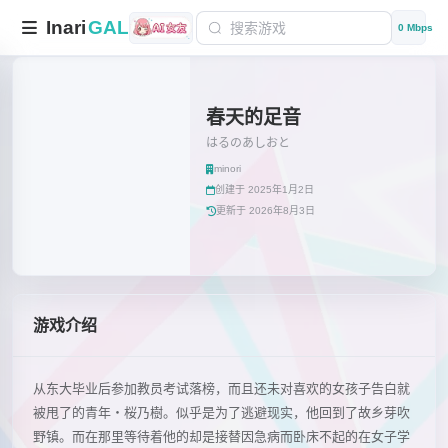
Inari
GAL
0 Mbps
春天的足音
はるのあしおと
minori
创建于 2025年1月2日
更新于 2026年8月3日
游戏介绍
从东大毕业后参加教员考试落榜，而且还未对喜欢的女孩子告白就
被甩了的青年・桜乃樹。似乎是为了逃避现实，他回到了故乡芽吹
野镇。而在那里等待着他的却是接替因急病而卧床不起的在女子学