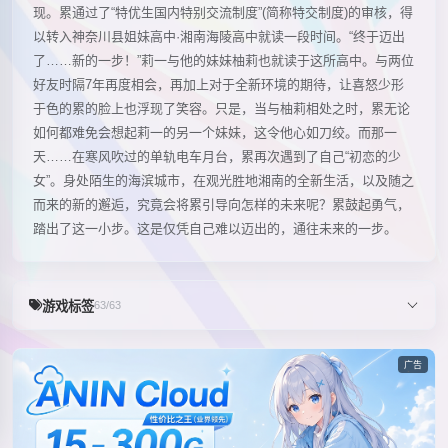
现。累通过了“特优生国内特别交流制度”(简称特交制度)的审核，得
以转入神奈川县姐妹高中·湘南海陵高中就读一段时间。“终于迈出
了……新的一步！”莉一与他的妹妹柚莉也就读于这所高中。与两位
好友时隔7年再度相会，再加上对于全新环境的期待，让喜怒少形
于色的累的脸上也浮现了笑容。只是，当与柚莉相处之时，累无论
如何都难免会想起莉一的另一个妹妹，这令他心如刀绞。而那一
天……在寒风吹过的单轨电车月台，累再次遇到了自己“初恋的少
女”。身处陌生的海滨城市，在观光胜地湘南的全新生活，以及随之
而来的新的邂逅，究竟会将累引导向怎样的未来呢？累鼓起勇气，
踏出了这一小步。这是仅凭自己难以迈出的，通往未来的一步。
游戏标签
63/63
广告