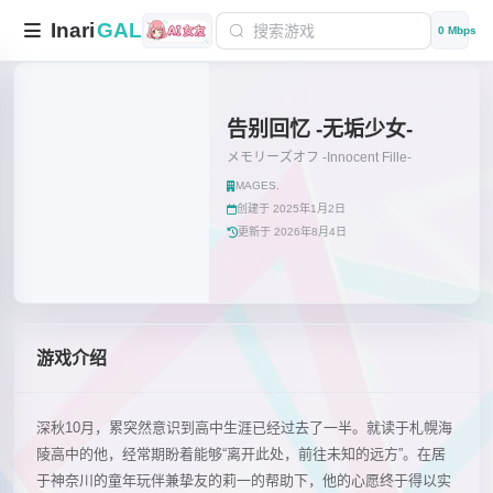
Inari
GAL
0 Mbps
告别回忆 -无垢少女-
メモリーズオフ -Innocent Fille-
MAGES.
创建于 2025年1月2日
更新于 2026年8月4日
游戏介绍
深秋10月，累突然意识到高中生涯已经过去了一半。就读于札幌海
陵高中的他，经常期盼着能够“离开此处，前往未知的远方”。在居
于神奈川的童年玩伴兼挚友的莉一的帮助下，他的心愿终于得以实