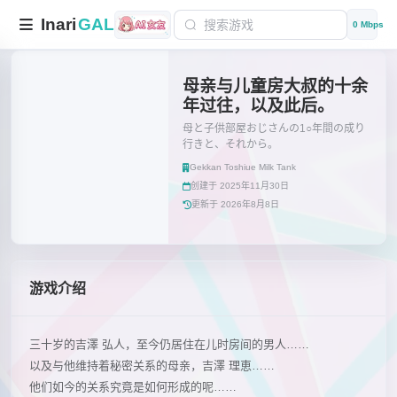
Inari
GAL
0 Mbps
母亲与儿童房大叔的十余
年过往，以及此后。
母と子供部屋おじさんの1○年間の成り
行きと、それから。
Gekkan Toshiue Milk Tank
创建于 2025年11月30日
更新于 2026年8月8日
游戏介绍
三十岁的吉澤 弘人，至今仍居住在儿时房间的男人……
以及与他维持着秘密关系的母亲，吉澤 理恵……
他们如今的关系究竟是如何形成的呢……