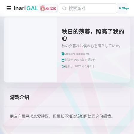
Inari
GAL
0 Mbps
秋日的薄暮，照亮了我的
心
秋の夕暮れは僕の心を照らしていた。
Creative Blossoms
创建于 2025年11月2日
更新于 2026年8月8日
游戏介绍
朋友向我寻求恋爱建议，但我却不知道该如何处理这份感情。