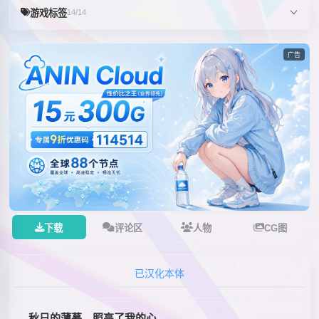
游戏标签
14/14
广告
下载
评论区
人物
CG图
已汉化本体
秋日的薄暮，照亮了我的心