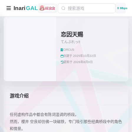
Inari
GAL
0 Mbps
恋因天赐
てんぷれっ!!
CIRCUS
创建于 2025年10月22日
更新于 2026年8月9日
游戏介绍
任何虚构作品中都会有陈词滥调的桥段。
然而，櫻井 空良却仿佛一块磁铁，专门吸引那些经典桥段中的角色
和情景。