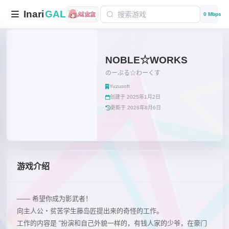
Inari
GAL
0 Mbps
NOBLE☆WORKS
のーぶる☆わーくす
Yuzusoft
创建于 2025年1月2日
更新于 2026年8月6日
游戏介绍
—— 希望你成为影武者！
向主人公・贫苦学生藤岛匠提出来的奇怪的工作。
工作的内容是 “扮演和自己外貌一样的，有钱人家的少爷，在豪门