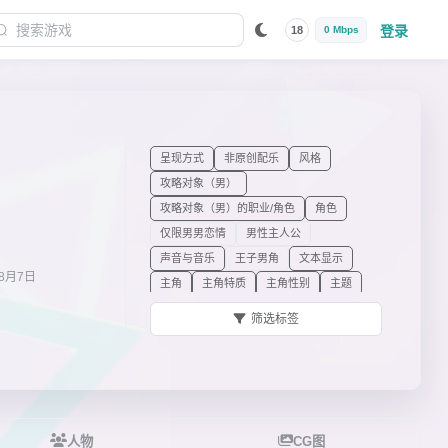
登录
18
0 Mbps
呈现方式
非原创配乐
风格
攻略对象（男）
攻略对象（男）的职业/角色
角色
仅限男男恋情
男性主人公
声音与音乐
王子男角
文本显示
8月7日
主角
主角特质
主角性别
主题
ADV
筛选标签
人物
CG图