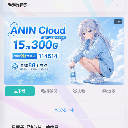
游戏标签
6/6
广告
下载
评论区
人物
CG图
已汉化本体
只属于「她与花」的往日