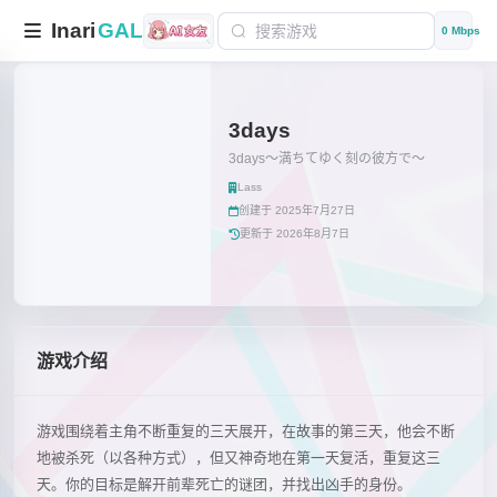
Inari
GAL
0 Mbps
3days
3days～満ちてゆく刻の彼方で～
Lass
创建于 2025年7月27日
更新于 2026年8月7日
游戏介绍
游戏围绕着主角不断重复的三天展开，在故事的第三天，他会不断
地被杀死（以各种方式），但又神奇地在第一天复活，重复这三
天。你的目标是解开前辈死亡的谜团，并找出凶手的身份。