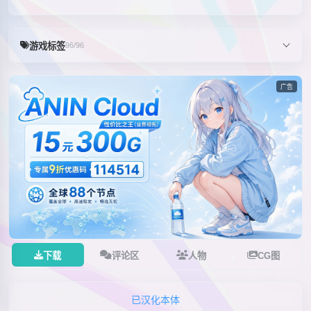
游戏标签
96/96
广告
下载
评论区
人物
CG图
已汉化本体