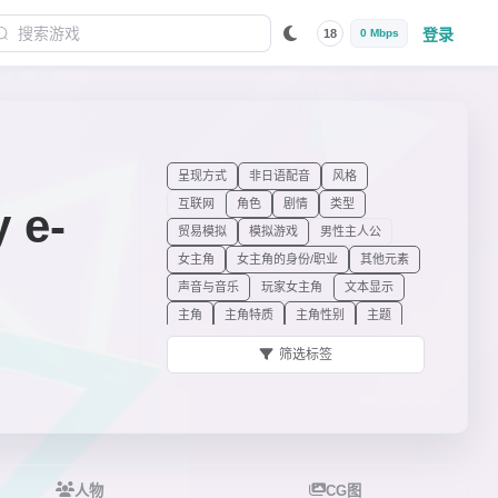
登录
18
0 Mbps
呈现方式
非日语配音
风格
互联网
角色
剧情
类型
e-
贸易模拟
模拟游戏
男性主人公
女主角
女主角的身份/职业
其他元素
声音与音乐
玩家女主角
文本显示
主角
主角特质
主角性别
主题
ADV
筛选标签
人物
CG图