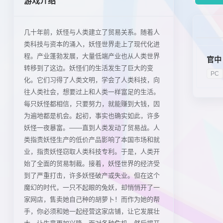
游戏介绍
几十年前，妖怪与人类建立了贸易关系。随着人
类科技与资本的涌入，妖怪世界走上了现代化进
程。产业蓬勃发展，大量低端产业也从人类世界
官中
转移到了这边。妖怪们的生活发生了巨大的变
PC
化。它们习得了人类文明，学会了人类科技，向
往人类社会，想要过上和人类一样富足的生活。
每只妖怪都相信，只要努力，就能赚到大钱，因
为遍地都是机会。起初，事实也确实如此，许多
妖怪一夜暴富。——直到人类发动了贸易战。人
类指责妖怪生产的低价产品影响了本国市场和就
业，指责妖怪窃取人类科技专利。于是，人类开
始了全面的贸易制裁。接着，妖怪世界的经济受
到了严重打击，许多妖怪破产或失业。但在这个
魔幻的时代，一只不起眼的兔妖，却悄悄开了一
家网店，售卖她自己种的胡萝卜！而作为她的帮
手，你必须和她一起经营这家店铺，让它发展壮