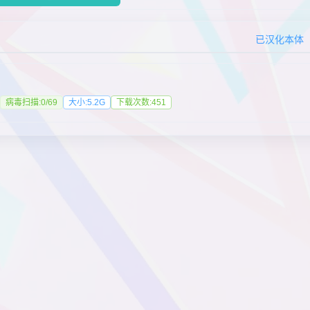
已汉化本体
病毒扫描:0/69
大小:5.2G
下载次数:451