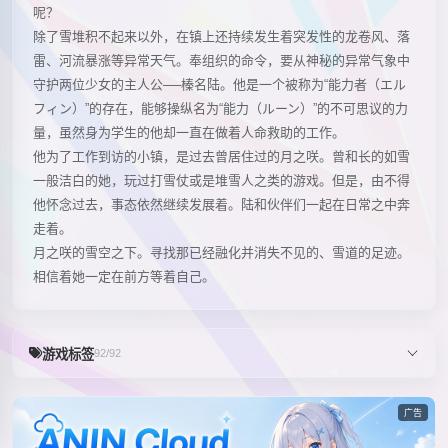
呢？
除了雪堆积不起来以外，在镇上还持续发生着突发性的龙卷风、落
雷、河流暴涨等异常天气。奉组织的命令，要从神秘的异常气象中
守护两位少女的主人公──榛名陆。他是一个被称为“能力者（エル
フィン）”的存在，能够操纵名为“能力（ルーン）”的不可思议的力
量，虽然身为学生的他却一直在做着人命救助的工作。
他为了工作到访的小镇，是过去曾居住过的月之咲。曾和长的如雪
一般洁白的她，玩过打雪仗或是堆雪人之类的游戏。但是，由不得
他怀念过去，事态依然继续发展着。陆和伙伴们一起在日常之中奔
走着。
月之咲的雪空之下。寻找那已经融化并消失不见的、雪道的足迹。
相信着她一定在前方等着自己。
游戏标签
92/92
广告