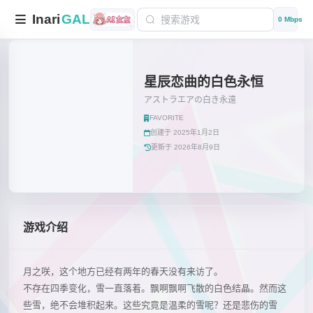
Inari
GAL
0 Mbps
星辰恋曲的白色永恒
アストラエアの白き永遠
FAVORITE
创建于 2025年1月2日
更新于 2026年8月9日
游戏介绍
月之咲，这个地方已经有两年的春天没有来访了。
不存在四季变化，雪一直落着。飘啊飘啊飞散的白色结晶。然而这
些雪，绝不会堆积起来。这些究竟是温柔的雪呢？还是悲伤的雪