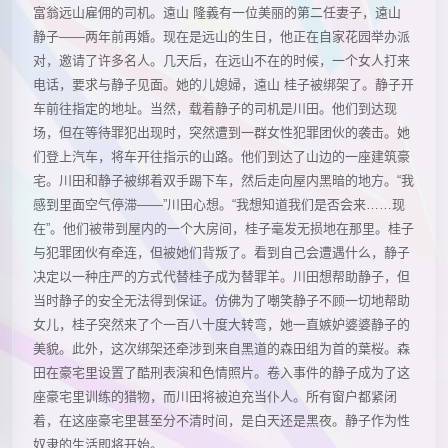
富翁远山雇佣的司机。遠山 隆義有一位美丽的第二任妻子，遠山
静子——两年前再婚。现在是远山的生日，他正在自家花园举办派
对，邀请了许多名人。几天后，在远山不在的时候，一个女人打来
电话，要求与静子见面。她的儿媳婦，遠山 桂子被绑架了。静子开
车前往指定的地址。当然，载着静子的司机是川田。他们到达现
场，但在等待罪犯出现时，突然遭到一群女性犯罪团伙的袭击。她
们登上汽车，将车开往指示的山路。他们到达了山边的一座建筑豪
宅。川田和静子被绑着双手踢下车，然后走向屋内黑暗的地方。“我
感到里面空气停滞——”川田心想。“我想知道我们是否会来……现
在”。他们被带到屋内的一个大房间，桂子毫发无损地在那里。桂子
与犯罪团伙有牵连，但被她们背叛了。看到自己会遭遇什么，静子
决定以一种庄严的方式代替桂子成为替罪羊。川田想帮助静子，但
当时静子的安全无法得到保证。仿佛为了嘲笑静子不顾一切地帮助
女儿，桂子突然来了个一百八十度大转弯，她一直嫉妒婆婆静子的
美貌。此外，这次绑架还牵涉到来自黑道的森田组为首的葉桜。森
田在豪宅里设置了酷刑表演和色情照片。卷入事件的静子成为了这
座豪宅里训练的猎物，而川田将被迫充当仆人。所有窗户都紧闭
着，在这座豪宅里甚至分不清时间，是白天还是黑夜。静子作为性
奴隶的生活即将开始。