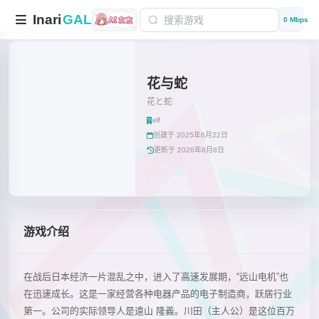
Inari
GAL
0 Mbps
花与蛇
花と蛇
elf
创建于 2025年6月22日
更新于 2026年8月8日
游戏介绍
在战后日本经济一片混乱之中，进入了高速发展期，“远山电机”也
在迅速成长。这是一家经营各种电器产品的电子制造商，跃居行业
第一。公司的实际领导人是遠山 隆義。川田（主人公）是这位百万