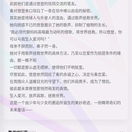
此前他们是通过悠登的信鸽交流的笔友。
奏对悠登亲口坦白了一条在信中难以启齿的秘密。
其实她是地球人与外星人的混血，通过歌声拯救世界。
她向困惑不已的悠登展示了她的歌声，抑制了植物的生长。
“我必须代替妈妈高唱最为动听的情歌，将世界拯救。所以悠登，你
可以与我坠入爱河吗？”
母亲不辞而别，奏孑然一身。
她对于用歌声拯救世界的具体方法，乃至以恋爱作为前提条件的缘
由，都一概不知
一切都是那么虚无缥缈，使得他们不明就里。
尽管如此，悠登依然回应了奏的赤诚之心，决定与奏恋爱。
在周围众人温暖目光的守望下，他们并肩携手，成为了情侣。
彼此都未曾察觉那悄然萌发的真情。
坠入爱河，放声高歌，拯救世界。
这是一个由少年与少女的邂逅所诞生的美妙奇迹，一则略带奇幻的
未来童话――