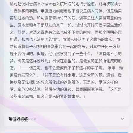
幼时起便因患病不断循环着入院出院的她终于痊愈，能再次就读于
一直休学的学园。半强迫地纠缠着也不能说是病人同伴、但是确实
帮助过她的透。和与透是青梅竹马的咲、遇事总让人觉得可靠的弥
生、原本就和有子是朋友的景子一起，渐渐也开始习惯学园生活起
来。但是，对透来说也有怎么也放不下她的时候。而那个明明心意
相通、却再也无法见面的“她”。虽然已经认同了这悲伤的事实。虽
然知道将有子和“她”的身影重合在一起的念头，对其中任何一方都
是不合情理的。但是，他仍然察觉到了一些什么。「没有醒不了的
梦，确实是这样说过呢」出现在那里的，是最爱的噩梦所化成的形
态。「――但是呢、也不会变成做不了梦这样的事了啊。 浮浮、难
道没有发现么？」「并不是没有结束哦，这是全新的梦。遗憾、后
悔以及无法摆脱的想念所化成的这副躯体，真是的，尽做这样的
梦，拿你没办法呢」然后在他的耳边，舞亜甜甜呢喃着。「这可是
又甜蜜又幸福、却奔向终末的梦的故事呢。」
游戏标签
60/60