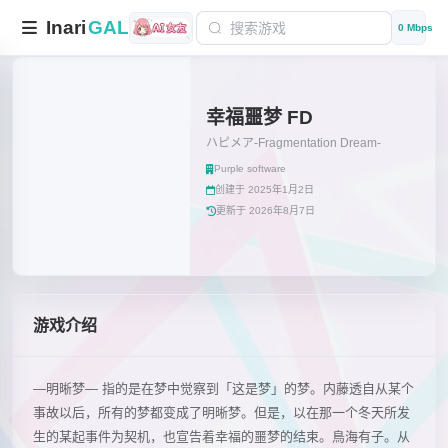
Inari
GAL
0 Mbps
幸福噩梦 FD
ハピメア-Fragmentation Dream-
Purple software
创建于 2025年1月2日
更新于 2026年8月7日
游戏介绍
―明晰梦― 指的是在梦中觉察到「这是梦」的梦。内藤透自从某个
事故以后，所有的梦都变成了明晰梦。但是，以在那一个冬天所发
生的某起事件为契机，也宣告着幸福的噩梦的结束。鳥海有子。从