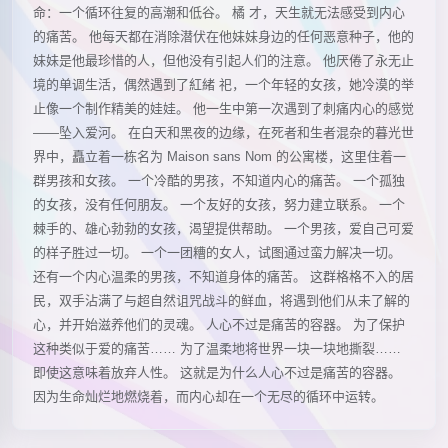
命：一个循环往复的高潮和低谷。 橘 才，天生就无法感受到内心
的痛苦。 他每天都在消除潜伏在他妹妹身边的任何恶意种子，他的
妹妹是他最珍惜的人，但他没有引起人们的注意。 他厌倦了永无止
境的单调生活，偶然遇到了紅緒 祀，一个年轻的女孩，她冷漠的举
止像一个制作精美的娃娃。 他一生中第一次遇到了刺痛内心的感觉
——坠入爱河。 在白天和黑夜的边缘，在死者和生者混杂的暮光世
界中，矗立着一栋名为 Maison sans Nom 的公寓楼，这里住着一
群男孩和女孩。 一个冷酷的男孩，不知道内心的痛苦。 一个孤独
的女孩，没有任何朋友。 一个友好的女孩，努力建立联系。 一个
棘手的、雄心勃勃的女孩，渴望提供帮助。 一个男孩，爱自己可爱
的样子胜过一切。 一个一团糟的女人，试图通过蛮力解决一切。
还有一个内心温柔的男孩，不知道身体的痛苦。 这群格格不入的居
民，双手沾满了与超自然诅咒战斗的鲜血，将遇到他们从未了解的
心，并开始滋养他们的灵魂。 人心不过是痛苦的容器。 为了保护
这种类似于爱的痛苦…… 为了温柔地将世界一块一块地撕裂……
即使这意味着放弃人性。 这就是为什么人心不过是痛苦的容器。
因为生命灿烂地燃烧着，而内心却在一个无尽的循环中运转。