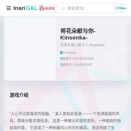
Inari
GAL
0 Mbps
将花朵献与你-
Kinsenka-
花束を君に贈ろう-Kinsenka-
Frontwing
创建于 2025年5月30日
更新于 2026年8月8日
游戏介绍
“人心不过是痛苦的容器。” 某人曾如此低语——一个充满孤独的声
音，直接对着灵魂低语。 这是一种难以形容的悲伤，一种刚刚开始
绽放的爱。 它变成了一种刺痛内心的无形痛苦。 而这构成了生