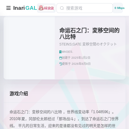
Inari
GAL
0 Mbps
命运石之门：変移空间的
八比特
STEINS;GATE 変移空間のオクテット
MAGES.
创建于 2025年1月2日
更新于 2026年8月8日
游戏介绍
命运石之门：变移空间的八比特 ，世界线变动率「1.048596」。
2010年夏，冈部伦太郎经过「那场战斗」，到达了命运石之门世界
线。 平凡的日常生活，迎来的是谁都没有见过的明天是怎样的世