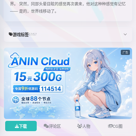
界。 突然，冈部头晕目眩的感觉再次袭来，他对这种种感觉有记忆
—— 是的，世界线移动了。
游戏标签
57/57
广告
下载
评论区
人物
CG图