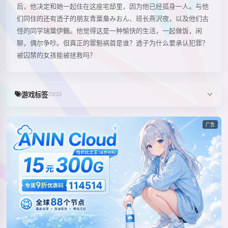
后，他决定和她一起住在这座宅邸里，因为他已经孤身一人。与他
们同住的还有透子的朋友青葉梟みおん、班长燕沢夜，以及他们古
怪的同学瑞葉伊鶴。他觉得这是一种愉快的生活，一起做饭，闲
聊，偶尔争吵。但真正的罪魁祸首是谁？透子为什么要承认犯罪？
被囚禁的女孩能被拯救吗？
游戏标签
33/33
广告