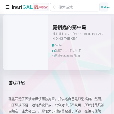
Inari
GAL
0 Mbps
藏钥匙的笼中鸟
鍵を隠したカゴのトリ-BIRD IN CAGE
HIDING THE KEY-
Cabbit
创建于 2025年5月21日
更新于 2026年8月4日
游戏介绍
孔雀石透子因涉嫌谋杀而被拘留，并供述自己是罪魁祸首。然而，
由于证据不足，她随后被释放。公众对此并不认可，所以她最终被
囚禁在一座大宅里。川蝉阳太小时候曾被透子所救，在祖母住院