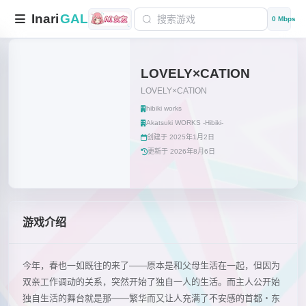
Inari
GAL
0 Mbps
LOVELY×CATION
LOVELY×CATION
hibiki works
Akatsuki WORKS -Hibiki-
创建于 2025年1月2日
更新于 2026年8月6日
游戏介绍
今年，春也一如既往的来了――原本是和父母生活在一起，但因为
双亲工作调动的关系，突然开始了独自一人的生活。而主人公开始
独自生活的舞台就是那――繁华而又让人充满了不安感的首都・东