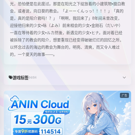
光，恐怕便是在此度过。那是在阳光之下绽放着的小建筑物•胧白教
会，或者说，向日葵的教会。「よーーくんっっ！！！！」「真的
是，真的是阳介君吗！？」「啊啊，我回来了」8年间未曾改变，
迎接他归来的少女•咏（よみ）前来相会的少女•金刚石（だいや）
一直在等待着的少女•ルカ然後，新遇见的少女•ヒナ。面对着已经
被拆除了的教会的阳介，想要重现已经变得破破烂烂的回忆之所，
以怀念过去的海边的教会为舞台的，明亮、清爽，而又令人难过
的，一个夏天的故事——。
游戏标签
84/84
广告