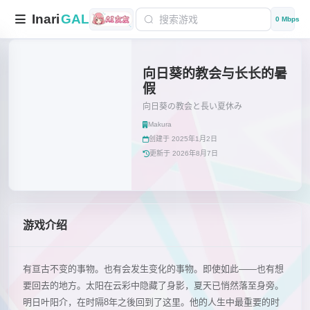
Inari
GAL
0 Mbps
向日葵的教会与长长的暑
假
向日葵の教会と長い夏休み
Makura
创建于 2025年1月2日
更新于 2026年8月7日
游戏介绍
有亘古不变的事物。也有会发生变化的事物。即使如此——也有想
要回去的地方。太阳在云彩中隐藏了身影，夏天已悄然落至身旁。
明日叶阳介，在时隔8年之後回到了这里。他的人生中最重要的时