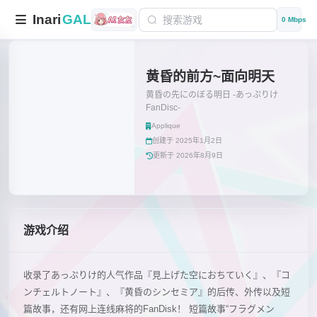
Inari
GAL
0 Mbps
黄昏的前方~面向明天
黄昏の先にのぼる明日 -あっぷりけ
FanDisc-
Applique
创建于 2025年1月2日
更新于 2026年8月9日
游戏介绍
收录了あっぷりけ的人气作品『見上げた空におちていく』、『コ
ンチェルトノート』、『黄昏のシンセミア』的后传、外传以及短
篇故事，还有网上连线麻将的FanDisk！ 短篇故事“フラグメン