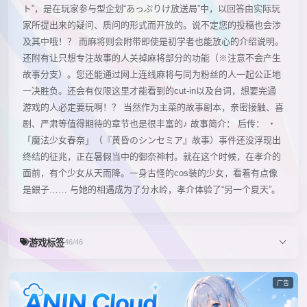
ト”，是在玩家参与型企划“あっぷりけ放送局”中，以回答由实际玩
家所提出来的疑问、质问的形式而开放的。说不定您的投稿也会涉
及其中哦！？ 而麻将则会附带即使是初学者也能放心的介绍说明。
还附有让只想专注故事的人关掉麻将部分的功能（※注意不会产生
故事分支）。您还能通过网上连线麻将与同为粉丝的人一起公正地
一决胜负。还会有仅限这里才能看到的cut-in以及台词，想要完通
游戏的人必定要玩啊！？ 当然作为主菜的故事剧本，亲密接触、喜
剧、严肃等值得期待的章节也是很丰富的♪ 故事简介： 后传： ・
「魔法少女春奈」（『黄昏のシンセミア』故事）事件还没浮现出
终结的征兆，正在暑假当中的御奈神村。就在这个时候，在孝介的
面前，有个少女从天而降。一身古怪的cos装的少女，看着有点像
是銀子…… 与她的相遇成为了分水岭，孝介体验了“另一个夏天”。
游戏标签
46/46
广告