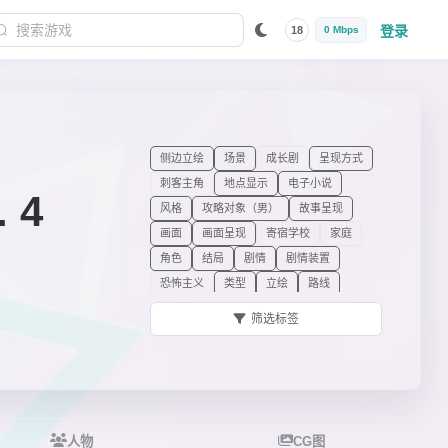
登录
18
0 Mbps
侧边立绘
场景
成长剧
呈现方式
刺客主角
地点显示
电子小说
 4
风格
攻略对象（男）
故事呈现
画面
画面呈现
寄宿学校
家庭
角色
结局
剧情
剧情装置
恐怖主义
类型
立绘
路线
履历跳转
美食讨论
男性主人公
筛选标签
内心独白配音
女主角
朋友团体
其他角色视角
其他元素
枪械战斗
人工智能
人质危机
日常喜剧
闪回
设定
设计
声音与音乐
时代背景
文本显示
无主要角色
人物
CG图