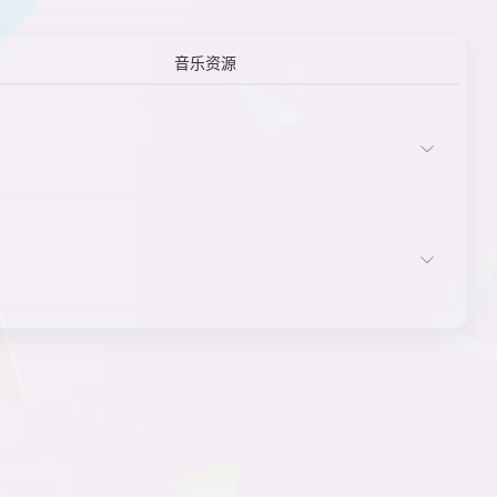
喜剧
现代日本
校园生活喜剧
信息倾泻
选项
学校宿舍
音乐资源
血腥场景
已读文本标记
音乐曲目显示
用户界面
宇宙
章节式故事
政府
智囊型主角
中性主角
主角
主角角色/职业
主角特质
主角体型特征
主角外貌
主角性别
主题
ADV
Q版CG