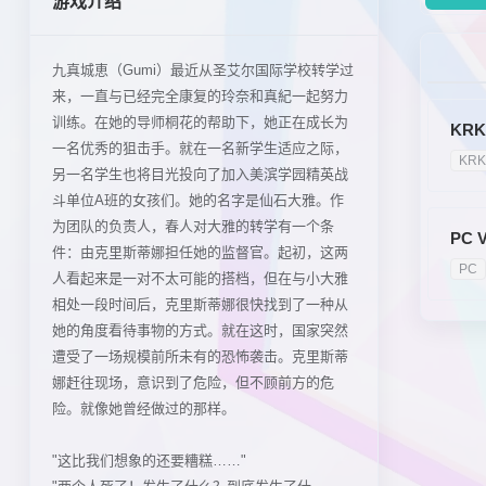
游戏介绍
九真城恵（Gumi）最近从圣艾尔国际学校转学过
来，一直与已经完全康复的玲奈和真紀一起努力
训练。在她的导师桐花的帮助下，她正在成长为
KRK
一名优秀的狙击手。就在一名新学生适应之际，
KR
另一名学生也将目光投向了加入美滨学园精英战
斗单位A班的女孩们。她的名字是仙石大雅。作
为团队的负责人，春人对大雅的转学有一个条
PC 
件：由克里斯蒂娜担任她的监督官。起初，这两
PC
人看起来是一对不太可能的搭档，但在与小大雅
相处一段时间后，克里斯蒂娜很快找到了一种从
她的角度看待事物的方式。就在这时，国家突然
遭受了一场规模前所未有的恐怖袭击。克里斯蒂
娜赶往现场，意识到了危险，但不顾前方的危
险。就像她曾经做过的那样。
"这比我们想象的还要糟糕……"