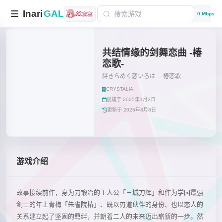
Inari
GAL
0 Mbps
共结情缘的剑舞恋曲 -椿
恋歌-
絆きらめく恋いろは －椿恋歌－
CRYSTALiA
创建于 2025年1月2日
更新于 2026年8月8日
游戏介绍
故事接续前作，身为刀锻冶的主人公「三城刀辉」和作为学园最强
剑士的年上青梅「朱雀院椿」、既以刃道伙伴的身份、也以恋人的
关系建立起了坚固的羁绊，并朝着二人的未来迈出崭新的一步。然