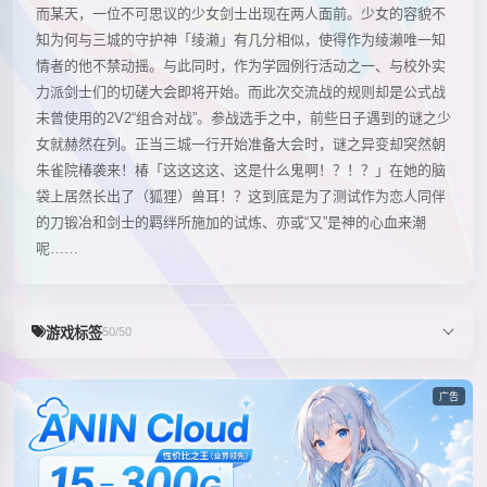
而某天，一位不可思议的少女剑士出现在两人面前。少女的容貌不
知为何与三城的守护神「绫濑」有几分相似，使得作为绫濑唯一知
情者的他不禁动摇。与此同时，作为学园例行活动之一、与校外实
力派剑士们的切磋大会即将开始。而此次交流战的规则却是公式战
未曾使用的2V2“组合对战”。参战选手之中，前些日子遇到的谜之少
女就赫然在列。正当三城一行开始准备大会时，谜之异变却突然朝
朱雀院椿袭来！椿「这这这这、这是什么鬼啊！？！？」在她的脑
袋上居然长出了（狐狸）兽耳！？这到底是为了测试作为恋人同伴
的刀锻冶和剑士的羁绊所施加的试炼、亦或“又”是神的心血来潮
呢……
游戏标签
50/50
广告